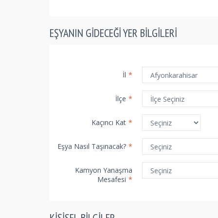
EŞYANIN GIDECEĞI YER BILGILERI
İl
*
İlçe
*
Kaçıncı Kat
*
Eşya Nasıl Taşınacak?
*
Kamyon Yanaşma
Mesafesi
*
KIŞISEL BILGILER