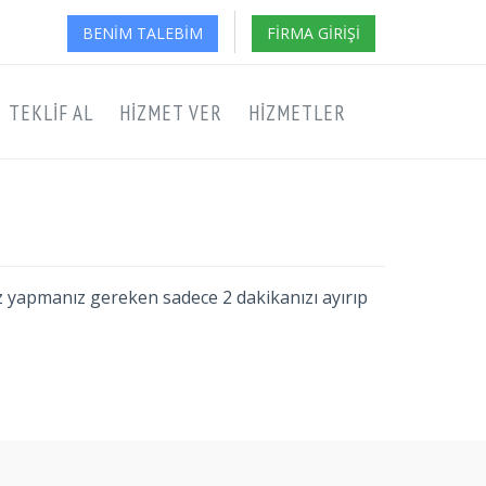
BENIM TALEBIM
FIRMA GIRIŞI
TEKLIF AL
HIZMET VER
HIZMETLER
ız yapmanız gereken sadece 2 dakikanızı ayırıp