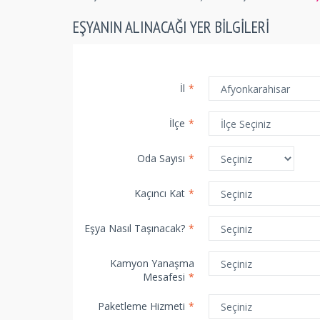
EŞYANIN ALINACAĞI YER BILGILERI
İl
*
İlçe
*
Oda Sayısı
*
Kaçıncı Kat
*
Eşya Nasıl Taşınacak?
*
Kamyon Yanaşma
Mesafesi
*
Paketleme Hizmeti
*