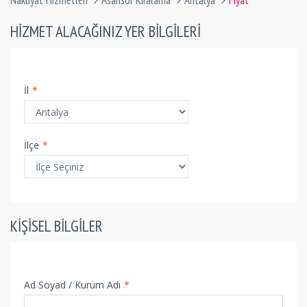
Nakliyat Hizmetleri
Asansör Kiralama
Antalya
Fiyat
HIZMET ALACAĞINIZ YER BILGILERI
İl
*
İlçe
*
KIŞISEL BILGILER
Ad Soyad / Kurum Adı
*