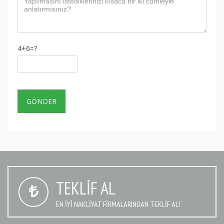
4+6=?
TEKLIF AL
EN IYI NAKLIYAT FIRMALARINDAN TEKLIF AL!