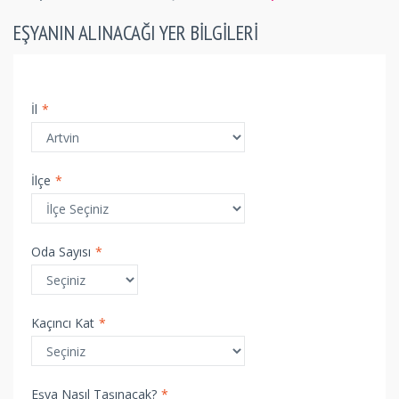
EŞYANIN ALINACAĞI YER BILGILERI
İl
*
İlçe
*
Oda Sayısı
*
Kaçıncı Kat
*
Eşya Nasıl Taşınacak?
*