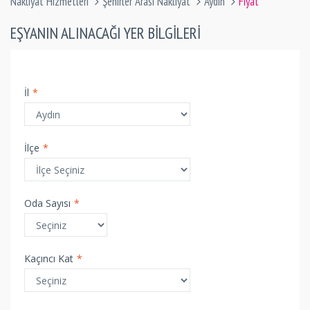
Nakliyat Hizmetleri
Şehirler Arası Nakliyat
Aydın
Fiyat
EŞYANIN ALINACAĞI YER BILGILERI
İl
*
İlçe
*
Oda Sayısı
*
Kaçıncı Kat
*