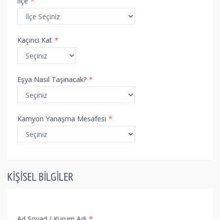
İlçe
*
Kaçıncı Kat
*
Eşya Nasıl Taşınacak?
*
Kamyon Yanaşma Mesafesi
*
KIŞISEL BILGILER
Ad Soyad / Kurum Adı
*