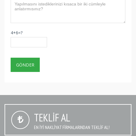
4+6=?
TEKLIF AL
EN IYI NAKLIYAT FIRMALARINDAN TEKLIF AL!