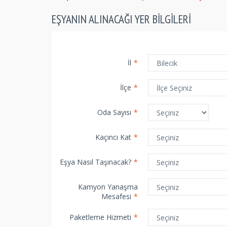
EŞYANIN ALINACAĞI YER BILGILERI
İl
*
İlçe
*
Oda Sayısı
*
Kaçıncı Kat
*
Eşya Nasıl Taşınacak?
*
Kamyon Yanaşma
Mesafesi
*
Paketleme Hizmeti
*