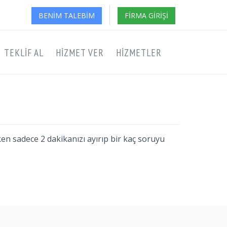
BENIM TALEBIM
FIRMA GIRIŞI
TEKLIF AL
HIZMET VER
HIZMETLER
ken sadece 2 dakikanızı ayırıp bir kaç soruyu