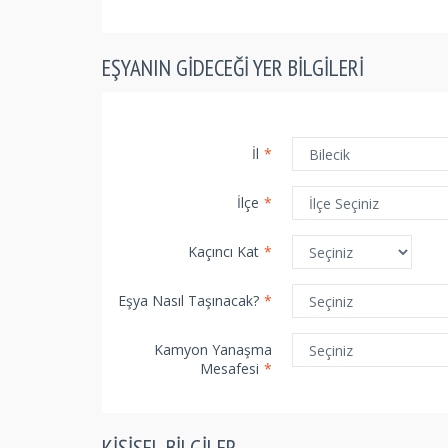
EŞYANIN GIDECEĞI YER BILGILERI
İl
*
İlçe
*
Kaçıncı Kat
*
Eşya Nasıl Taşınacak?
*
Kamyon Yanaşma
Mesafesi
*
KIŞISEL BILGILER