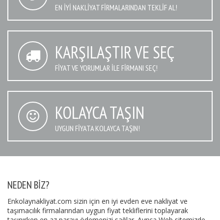
EN IYI NAKLIYAT FIRMALARINDAN TEKLIF AL!
KARŞILAŞTIR VE SEÇ
FIYAT VE YORUMLAR İLE FIRMANI SEÇ!
KOLAYCA TAŞIN
UYGUN FIYATA KOLAYCA TAŞIN!
NEDEN BIZ?
Enkolaynakliyat.com sizin için en iyi evden eve nakliyat ve
taşımacılık firmalarından uygun fiyat tekliflerini toplayarak
taşınırken en az parayı ödemenizi sağlar. Ayrıca Web sitemizde