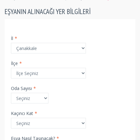
EŞYANIN ALINACAĞI YER BILGILERI
İl
*
İlçe
*
Oda Sayısı
*
Kaçıncı Kat
*
Eşya Nasıl Taşınacak?
*