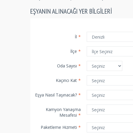
EŞYANIN ALINACAĞI YER BILGILERI
İl
*
İlçe
*
Oda Sayısı
*
Kaçıncı Kat
*
Eşya Nasıl Taşınacak?
*
Kamyon Yanaşma
Mesafesi
*
Paketleme Hizmeti
*