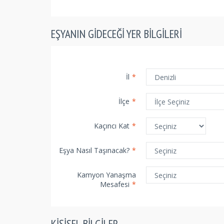
EŞYANIN GIDECEĞI YER BILGILERI
İl
*
İlçe
*
Kaçıncı Kat
*
Eşya Nasıl Taşınacak?
*
Kamyon Yanaşma
Mesafesi
*
KIŞISEL BILGILER