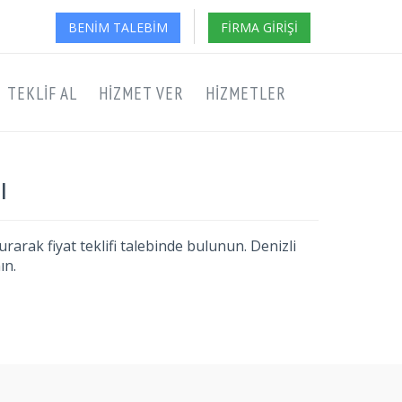
BENIM TALEBIM
FIRMA GIRIŞI
TEKLIF AL
HIZMET VER
HIZMETLER
ı
arak fiyat teklifi talebinde bulunun. Denizli
ın.