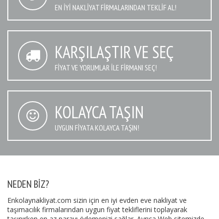
EN IYI NAKLIYAT FIRMALARINDAN TEKLIF AL!
KARŞILAŞTIR VE SEÇ
FIYAT VE YORUMLAR İLE FIRMANI SEÇ!
KOLAYCA TAŞIN
UYGUN FIYATA KOLAYCA TAŞIN!
NEDEN BIZ?
Enkolaynakliyat.com sizin için en iyi evden eve nakliyat ve
taşımacılık firmalarından uygun fiyat tekliflerini toplayarak
taşınırken en az parayı ödemenizi sağlar. Ayrıca Web sitemizde