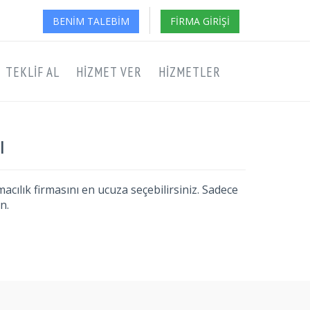
BENIM TALEBIM
FIRMA GIRIŞI
TEKLIF AL
HIZMET VER
HIZMETLER
ı
acılık firmasını en ucuza seçebilirsiniz. Sadece
n.