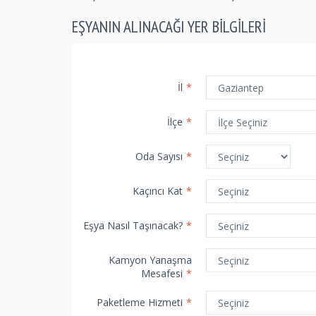
EŞYANIN ALINACAĞI YER BILGILERI
İl
*
İlçe
*
Oda Sayısı
*
Kaçıncı Kat
*
Eşya Nasıl Taşınacak?
*
Kamyon Yanaşma
Mesafesi
*
Paketleme Hizmeti
*