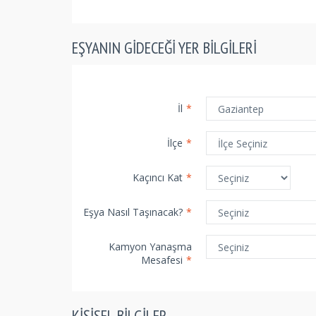
EŞYANIN GIDECEĞI YER BILGILERI
İl
*
İlçe
*
Kaçıncı Kat
*
Eşya Nasıl Taşınacak?
*
Kamyon Yanaşma
Mesafesi
*
KIŞISEL BILGILER