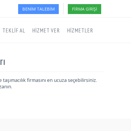
BENIM TALEBIM
FIRMA GIRIŞI
TEKLIF AL
HIZMET VER
HIZMETLER
rı
taşımacılık firmasını en ucuza seçebilirsiniz.
zanın.