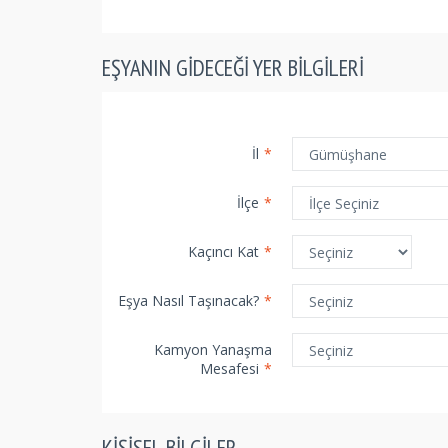
EŞYANIN GIDECEĞI YER BILGILERI
İl
*
İlçe
*
Kaçıncı Kat
*
Eşya Nasıl Taşınacak?
*
Kamyon Yanaşma
Mesafesi
*
KIŞISEL BILGILER