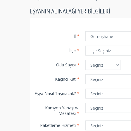
EŞYANIN ALINACAĞI YER BILGILERI
İl
*
İlçe
*
Oda Sayısı
*
Kaçıncı Kat
*
Eşya Nasıl Taşınacak?
*
Kamyon Yanaşma
Mesafesi
*
Paketleme Hizmeti
*