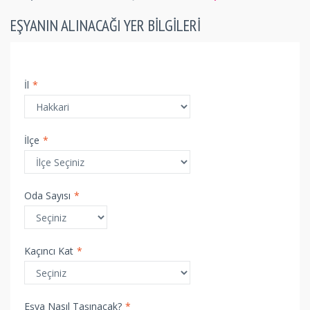
EŞYANIN ALINACAĞI YER BILGILERI
İl
*
İlçe
*
Oda Sayısı
*
Kaçıncı Kat
*
Eşya Nasıl Taşınacak?
*