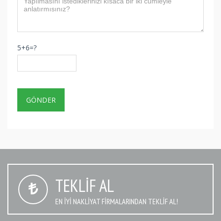
5+6=?
TEKLIF AL
EN IYI NAKLIYAT FIRMALARINDAN TEKLIF AL!