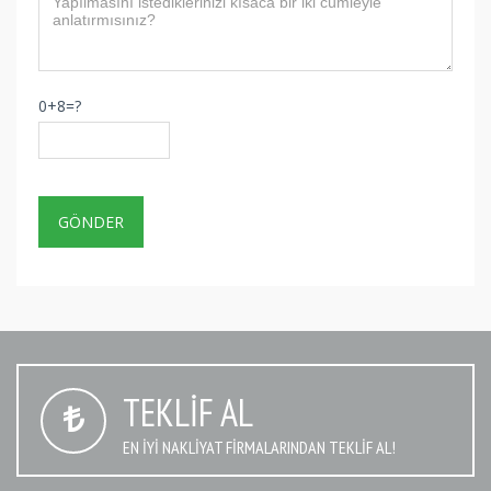
0+8=?
TEKLIF AL
EN IYI NAKLIYAT FIRMALARINDAN TEKLIF AL!