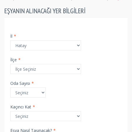
EŞYANIN ALINACAĞI YER BILGILERI
İl
*
İlçe
*
Oda Sayısı
*
Kaçıncı Kat
*
Eşya Nasıl Taşınacak?
*