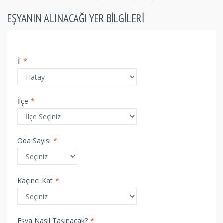
EŞYANIN ALINACAĞI YER BILGILERI
İl
*
İlçe
*
Oda Sayısı
*
Kaçıncı Kat
*
Eşya Nasıl Taşınacak?
*