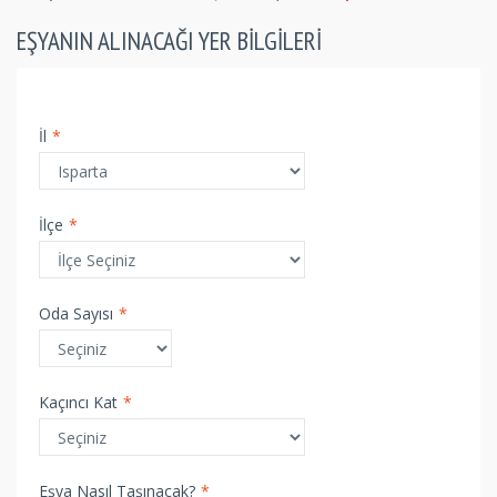
EŞYANIN ALINACAĞI YER BILGILERI
İl
*
İlçe
*
Oda Sayısı
*
Kaçıncı Kat
*
Eşya Nasıl Taşınacak?
*