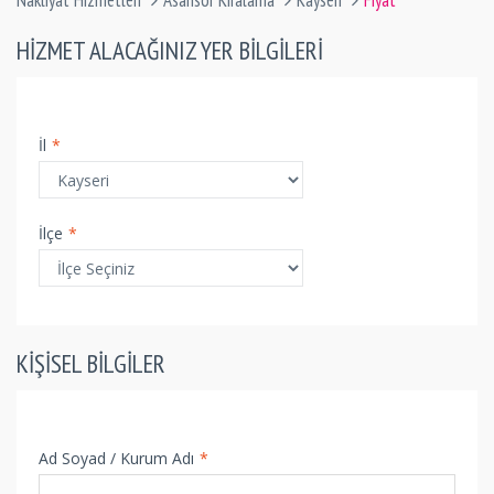
Nakliyat Hizmetleri
Asansör Kiralama
Kayseri
Fiyat
HIZMET ALACAĞINIZ YER BILGILERI
İl
*
İlçe
*
KIŞISEL BILGILER
Ad Soyad / Kurum Adı
*