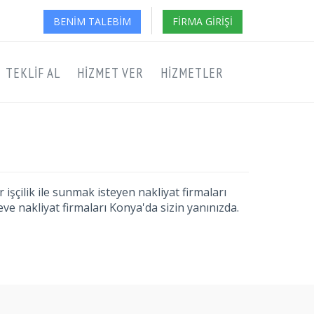
BENIM TALEBIM
FIRMA GIRIŞI
TEKLIF AL
HIZMET VER
HIZMETLER
 işçilik ile sunmak isteyen nakliyat firmaları
ve nakliyat firmaları Konya'da sizin yanınızda.