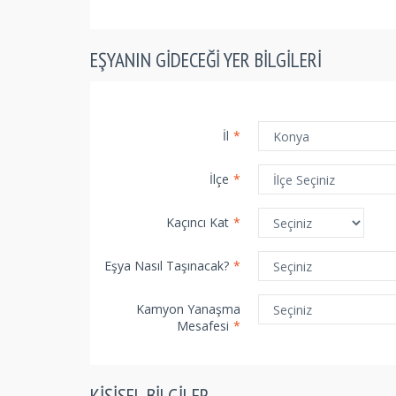
EŞYANIN GIDECEĞI YER BILGILERI
İl
*
İlçe
*
Kaçıncı Kat
*
Eşya Nasıl Taşınacak?
*
Kamyon Yanaşma
Mesafesi
*
KIŞISEL BILGILER