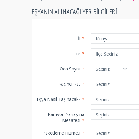
EŞYANIN ALINACAĞI YER BILGILERI
İl
*
İlçe
*
Oda Sayısı
*
Kaçıncı Kat
*
Eşya Nasıl Taşınacak?
*
Kamyon Yanaşma
Mesafesi
*
Paketleme Hizmeti
*