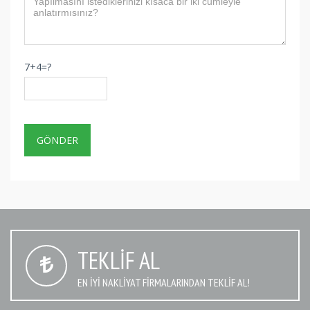
7+4=?
TEKLIF AL
EN IYI NAKLIYAT FIRMALARINDAN TEKLIF AL!