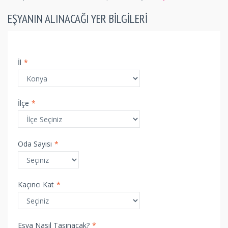
EŞYANIN ALINACAĞI YER BILGILERI
İl
*
İlçe
*
Oda Sayısı
*
Kaçıncı Kat
*
Eşya Nasıl Taşınacak?
*