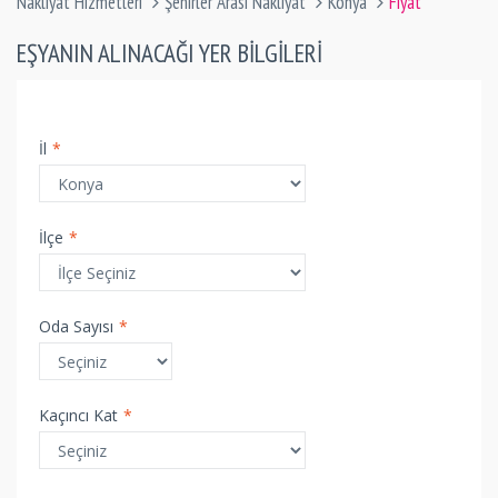
Nakliyat Hizmetleri
Şehirler Arası Nakliyat
Konya
Fiyat
EŞYANIN ALINACAĞI YER BILGILERI
İl
*
İlçe
*
Oda Sayısı
*
Kaçıncı Kat
*