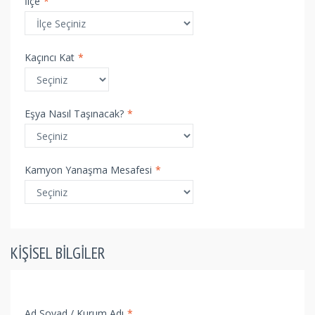
İlçe
*
Kaçıncı Kat
*
Eşya Nasıl Taşınacak?
*
Kamyon Yanaşma Mesafesi
*
KIŞISEL BILGILER
Ad Soyad / Kurum Adı
*