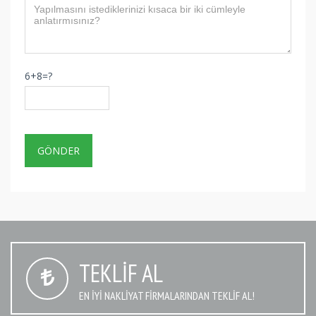
6+8=?
TEKLIF AL
EN IYI NAKLIYAT FIRMALARINDAN TEKLIF AL!