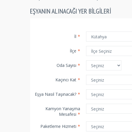
EŞYANIN ALINACAĞI YER BILGILERI
İl
*
İlçe
*
Oda Sayısı
*
Kaçıncı Kat
*
Eşya Nasıl Taşınacak?
*
Kamyon Yanaşma
Mesafesi
*
Paketleme Hizmeti
*