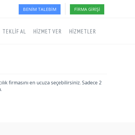
BENIM TALEBIM
FIRMA GIRIŞI
TEKLIF AL
HIZMET VER
HIZMETLER
lık firmasını en ucuza seçebilirsiniz. Sadece 2
.