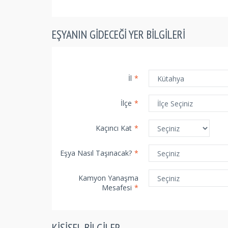
EŞYANIN GIDECEĞI YER BILGILERI
İl
*
İlçe
*
Kaçıncı Kat
*
Eşya Nasıl Taşınacak?
*
Kamyon Yanaşma
Mesafesi
*
KIŞISEL BILGILER