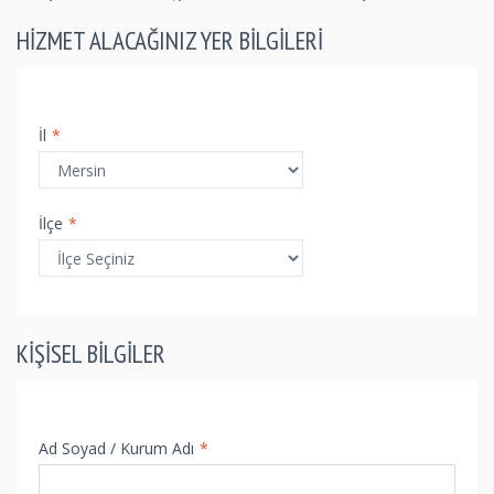
HIZMET ALACAĞINIZ YER BILGILERI
İl
*
İlçe
*
KIŞISEL BILGILER
Ad Soyad / Kurum Adı
*