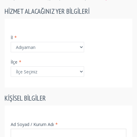
HIZMET ALACAĞINIZ YER BILGILERI
İl
*
İlçe
*
KIŞISEL BILGILER
Ad Soyad / Kurum Adı
*