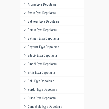
Artvin Eşya Depolama
Aydın Eşya Depolama
Balıkesir Eşya Depolama
Bartın Eşya Depolama
Batman Eşya Depolama
Bayburt Eşya Depolama
Bilecik Eşya Depolama
Bingöl Eşya Depolama
Bitlis Eşya Depolama
Bolu Eşya Depolama
Burdur Eşya Depolama
Bursa Eşya Depolama
Çanakkale Eşya Depolama