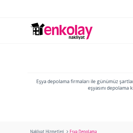
Eşya depolama firmaları ile günümüz şartlar
eşyasını depolama k
Nakliyat Hizmetleri
Eşya Depolama