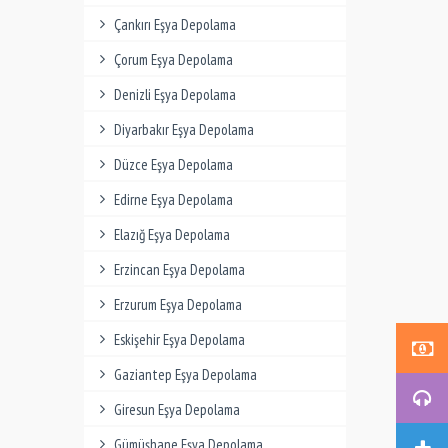
Çankırı Eşya Depolama
Çorum Eşya Depolama
Denizli Eşya Depolama
Diyarbakır Eşya Depolama
Düzce Eşya Depolama
Edirne Eşya Depolama
Elazığ Eşya Depolama
Erzincan Eşya Depolama
Erzurum Eşya Depolama
Eskişehir Eşya Depolama
Gaziantep Eşya Depolama
Giresun Eşya Depolama
Gümüşhane Eşya Depolama