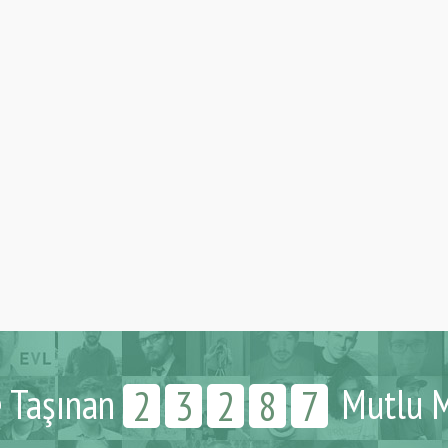
e Taşınan
Mutlu M
2
3
2
8
7