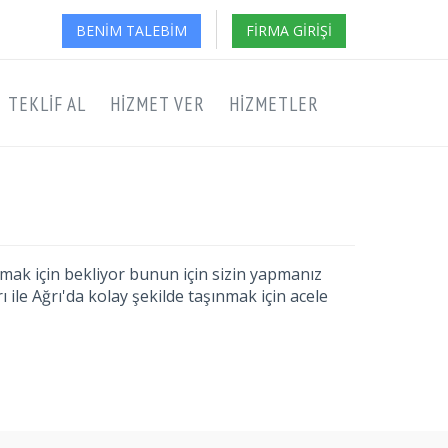
BENIM TALEBIM
FIRMA GIRIŞI
TEKLIF AL
HIZMET VER
HIZMETLER
aşımak için bekliyor bunun için sizin yapmanız
 ile Ağrı'da kolay şekilde taşınmak için acele