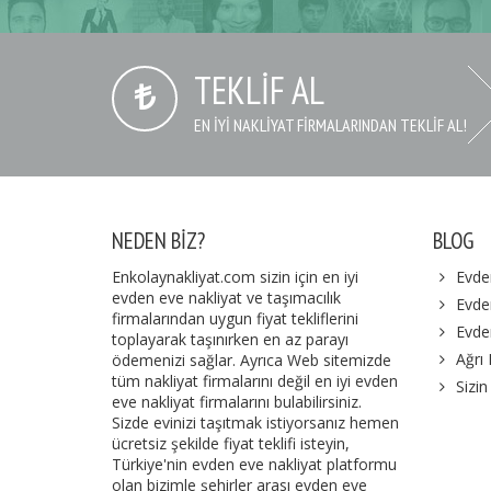
TEKLIF AL
EN IYI NAKLIYAT FIRMALARINDAN TEKLIF AL!
NEDEN BIZ?
BLOG
Enkolaynakliyat.com sizin için en iyi
Evde
evden eve nakliyat ve taşımacılık
Evden
firmalarından uygun fiyat tekliflerini
Evde
toplayarak taşınırken en az parayı
Ağrı
ödemenizi sağlar. Ayrıca Web sitemizde
tüm nakliyat firmalarını değil en iyi evden
Sizin
eve nakliyat firmalarını bulabilirsiniz.
Sizde evinizi taşıtmak istiyorsanız hemen
ücretsiz şekilde fiyat teklifi isteyin,
Türkiye'nin evden eve nakliyat platformu
olan bizimle şehirler arası evden eve