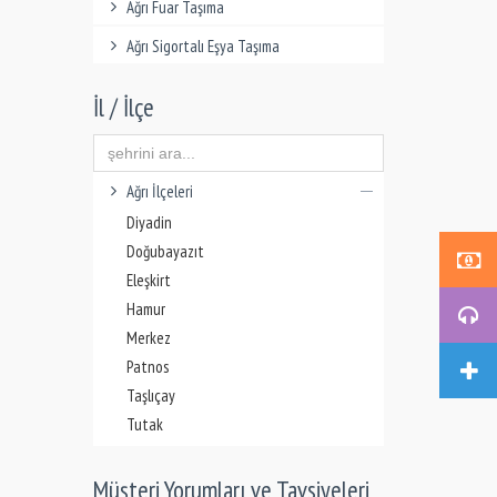
Ağrı Fuar Taşıma
Ağrı Sigortalı Eşya Taşıma
İl / İlçe
Ağrı İlçeleri
Diyadin
Doğubayazıt
Eleşkirt
Hamur
Merkez
Patnos
Taşlıçay
Tutak
Müşteri Yorumları ve Tavsiyeleri