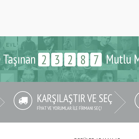
e Taşınan
Mutlu M
2
3
2
8
7
KARŞILAŞTIR VE SEÇ
FIYAT VE YORUMLAR İLE FIRMANI SEÇ!