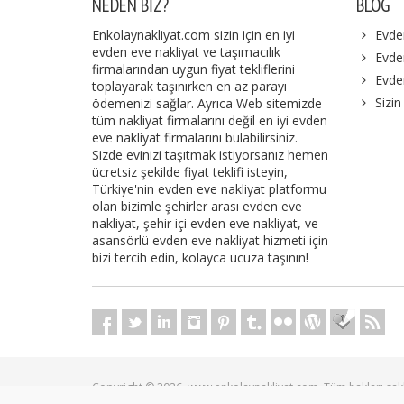
NEDEN BIZ?
BLOG
Enkolaynakliyat.com sizin için en iyi
Evde
evden eve nakliyat ve taşımacılık
Evden
firmalarından uygun fiyat tekliflerini
Evde
toplayarak taşınırken en az parayı
Sizin
ödemenizi sağlar. Ayrıca Web sitemizde
tüm nakliyat firmalarını değil en iyi evden
eve nakliyat firmalarını bulabilirsiniz.
Sizde evinizi taşıtmak istiyorsanız hemen
ücretsiz şekilde fiyat teklifi isteyin,
Türkiye'nin evden eve nakliyat platformu
olan bizimle şehirler arası evden eve
nakliyat, şehir içi evden eve nakliyat, ve
asansörlü evden eve nakliyat hizmeti için
bizi tercih edin, kolayca ucuza taşının!
Copyright © 2026. www.enkolaynakliyat.com. Tüm hakları sakl