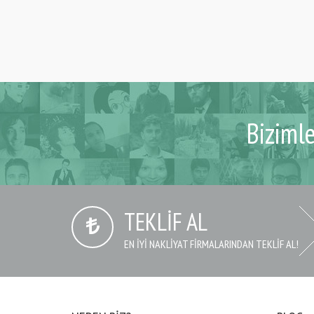
Biziml
TEKLIF AL
EN IYI NAKLIYAT FIRMALARINDAN TEKLIF AL!