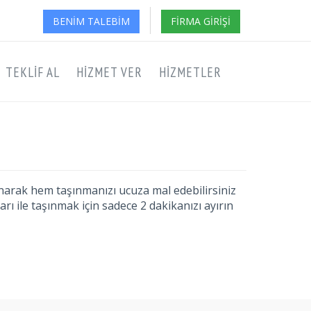
BENIM TALEBIM
FIRMA GIRIŞI
TEKLIF AL
HIZMET VER
HIZMETLER
aşınarak hem taşınmanızı ucuza mal edebilirsiniz
arı ile taşınmak için sadece 2 dakikanızı ayırın