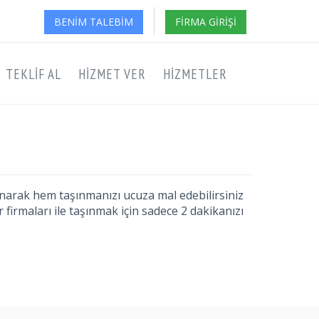
BENIM TALEBIM
FIRMA GIRIŞI
TEKLIF AL
HIZMET VER
HIZMETLER
aşınarak hem taşınmanızı ucuza mal edebilirsiniz
 firmaları ile taşınmak için sadece 2 dakikanızı