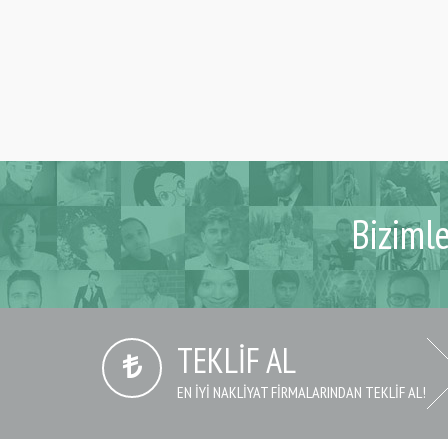
Biziml
TEKLIF AL
EN IYI NAKLIYAT FIRMALARINDAN TEKLIF AL!