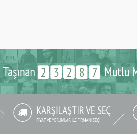
e Taşınan
Mutlu M
2
3
2
8
7
KARŞILAŞTIR VE SEÇ
FIYAT VE YORUMLAR İLE FIRMANI SEÇ!