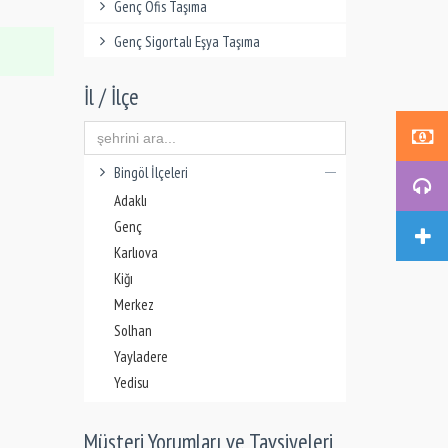
Genç Ofis Taşıma
Genç Sigortalı Eşya Taşıma
İl / İlçe
Bingöl İlçeleri
Adaklı
Genç
Karlıova
Kiğı
Merkez
Solhan
Yayladere
Yedisu
Müşteri Yorumları ve Tavsiyeleri