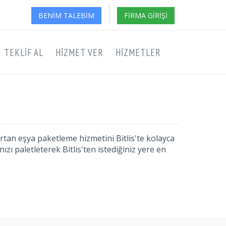
BENIM TALEBIM
FIRMA GIRIŞI
TEKLIF AL
HIZMET VER
HIZMETLER
tan eşya paketleme hizmetini Bitlis'te kolayca
ızı paletleterek Bitlis'ten istediğiniz yere en