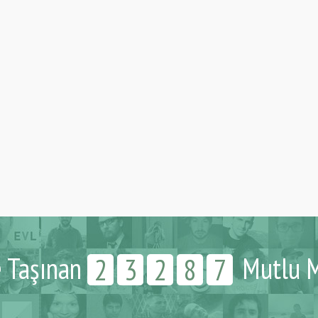
e Taşınan
Mutlu M
2
3
2
8
7