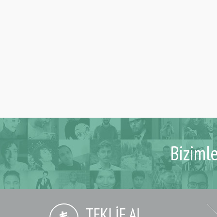
Biziml
TEKLIF AL