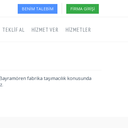
BENIM TALEBIM
FIRMA GIRIŞI
TEKLIF AL
HIZMET VER
HIZMETLER
kırı Bayramören fabrika taşımacılık konusunda
z.