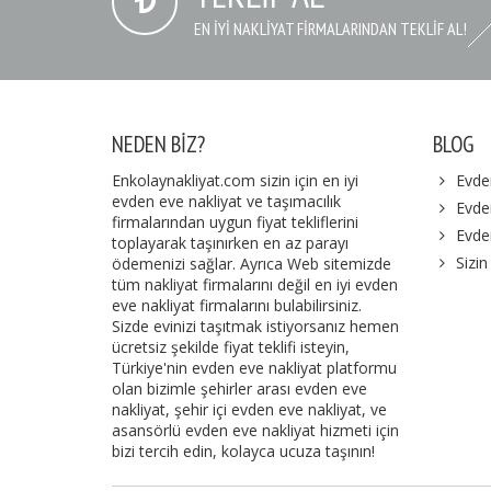
EN IYI NAKLIYAT FIRMALARINDAN TEKLIF AL!
NEDEN BIZ?
BLOG
Enkolaynakliyat.com sizin için en iyi
Evde
evden eve nakliyat ve taşımacılık
Evden
firmalarından uygun fiyat tekliflerini
Evde
toplayarak taşınırken en az parayı
Sizin
ödemenizi sağlar. Ayrıca Web sitemizde
tüm nakliyat firmalarını değil en iyi evden
eve nakliyat firmalarını bulabilirsiniz.
Sizde evinizi taşıtmak istiyorsanız hemen
ücretsiz şekilde fiyat teklifi isteyin,
Türkiye'nin evden eve nakliyat platformu
olan bizimle şehirler arası evden eve
nakliyat, şehir içi evden eve nakliyat, ve
asansörlü evden eve nakliyat hizmeti için
bizi tercih edin, kolayca ucuza taşının!