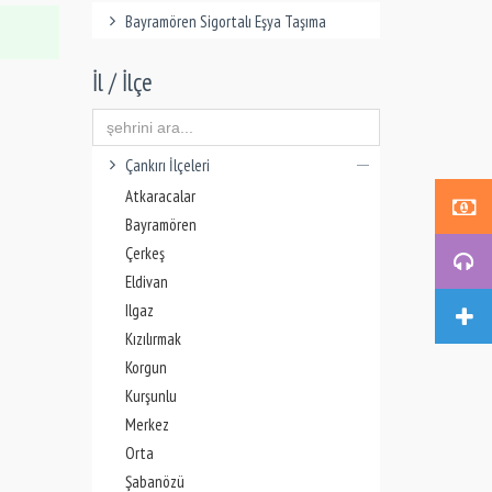
Bayramören Sigortalı Eşya Taşıma
İl / İlçe
Çankırı İlçeleri
Atkaracalar
Bayramören
Çerkeş
Eldivan
Ilgaz
Kızılırmak
Korgun
Kurşunlu
Merkez
Orta
Şabanözü