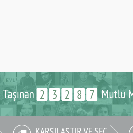
e Taşınan
Mutlu M
2
3
2
8
7
KARŞILAŞTIR VE SEÇ