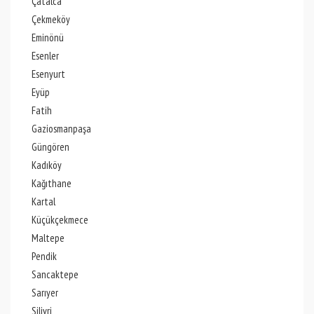
Çatalca
Çekmeköy
Eminönü
Esenler
Esenyurt
Eyüp
Fatih
Gaziosmanpaşa
Güngören
Kadıköy
Kağıthane
Kartal
Küçükçekmece
Maltepe
Pendik
Sancaktepe
Sarıyer
Silivri