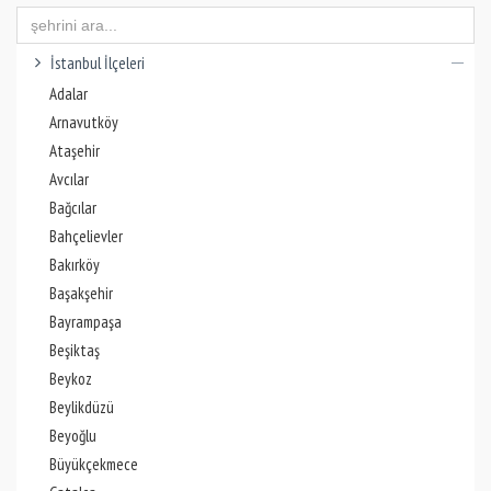
İstanbul İlçeleri
Adalar
Arnavutköy
Ataşehir
Avcılar
Bağcılar
Bahçelievler
Bakırköy
Başakşehir
Bayrampaşa
Beşiktaş
Beykoz
Beylikdüzü
Beyoğlu
Büyükçekmece