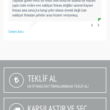
taşıdılar güven verici bir firma telefonda ne söyledi ise hepsini
yaptı izmir evden eve nakliyat firması değiller sanırım Kayseri
firması ama sonuçta hangi şehir olması önemli değil tüm
nakliyat firmaları şehirler arası hizmet veriyormuş.
İsmet Arıcı
TEKLIF AL
EN IYI NAKLIYAT FIRMALARINDAN TEKLIF AL!
KARŞILAŞTIR VE SEÇ