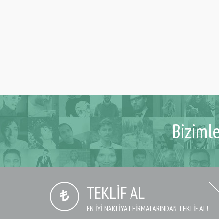
Biziml
TEKLIF AL
EN IYI NAKLIYAT FIRMALARINDAN TEKLIF AL!