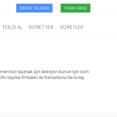
BENIM TALEBIM
FIRMA GIRIŞI
TEKLIF AL
HIZMET VER
HIZMETLER
lerinizi taşımak için bekliyor bunun için sizin
fis taşıma firmaları ile Kastamonu'da kolay