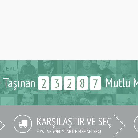
e Taşınan
Mutlu M
2
3
2
8
7
KARŞILAŞTIR VE SEÇ
FIYAT VE YORUMLAR İLE FIRMANI SEÇ!