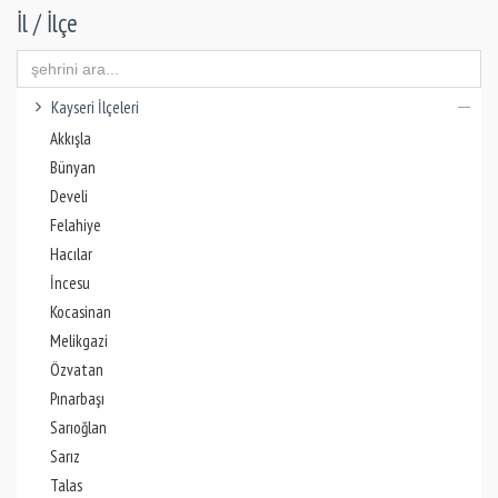
İl / İlçe
Kayseri İlçeleri
Akkışla
Bünyan
Develi
Felahiye
Hacılar
İncesu
Kocasinan
Melikgazi
Özvatan
Pınarbaşı
Sarıoğlan
Sarız
Talas