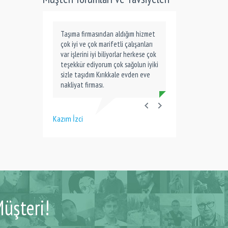
Taşıma firmasından aldığım hizmet
çok iyi ve çok marifetli çalışanları
var işlerini iyi biliyorlar herkese çok
teşekkür ediyorum çok sağolun iyiki
sizle taşıdım Kırıkkale evden eve
nakliyat firması.
Kazım İzci
üşteri!