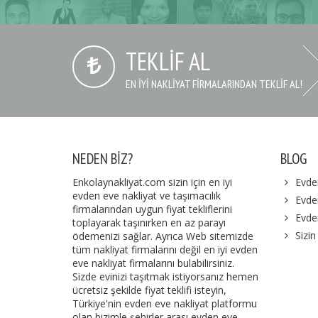
TEKLIF AL
EN IYI NAKLIYAT FIRMALARINDAN TEKLIF AL!
NEDEN BIZ?
BLOG
Enkolaynakliyat.com sizin için en iyi
Evde
evden eve nakliyat ve taşımacılık
Evden
firmalarından uygun fiyat tekliflerini
Evde
toplayarak taşınırken en az parayı
Sizin
ödemenizi sağlar. Ayrıca Web sitemizde
tüm nakliyat firmalarını değil en iyi evden
eve nakliyat firmalarını bulabilirsiniz.
Sizde evinizi taşıtmak istiyorsanız hemen
ücretsiz şekilde fiyat teklifi isteyin,
Türkiye'nin evden eve nakliyat platformu
olan bizimle şehirler arası evden eve