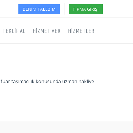
BENIM TALEBIM
FIRMA GIRIŞI
TEKLIF AL
HIZMET VER
HIZMETLER
kale fuar taşımacılık konusunda uzman nakliye