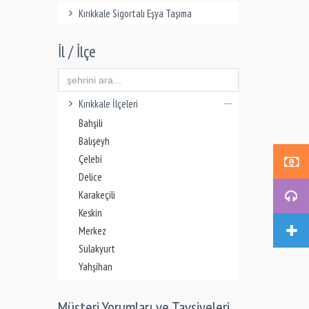
Kırıkkale Sigortalı Eşya Taşıma
İl / İlçe
Kırıkkale İlçeleri
Bahşili
Balışeyh
Çelebi
Delice
Karakeçili
Keskin
Merkez
Sulakyurt
Yahşihan
Müşteri Yorumları ve Tavsiyeleri