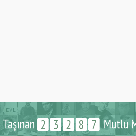
e Taşınan
Mutlu M
2
3
2
8
7