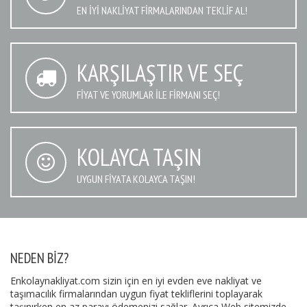
EN IYI NAKLIYAT FIRMALARINDAN TEKLIF AL!
KARŞILAŞTIR VE SEÇ
FIYAT VE YORUMLAR İLE FIRMANI SEÇ!
KOLAYCA TAŞIN
UYGUN FIYATA KOLAYCA TAŞIN!
NEDEN BIZ?
Enkolaynakliyat.com sizin için en iyi evden eve nakliyat ve
taşımacılık firmalarından uygun fiyat tekliflerini toplayarak
taşınırken en az parayı ödemenizi sağlar. Ayrıca Web sitemizde