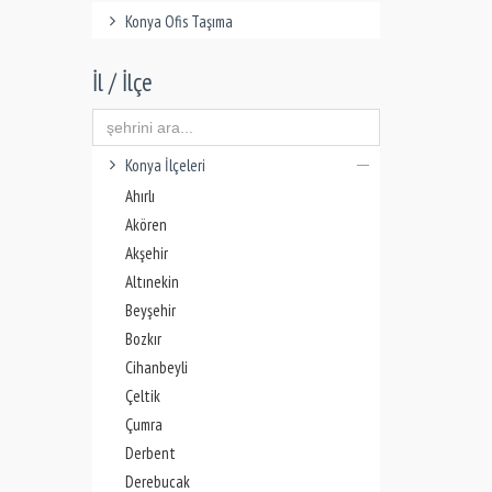
Konya Ofis Taşıma
İl / İlçe
Konya İlçeleri
Ahırlı
Akören
Akşehir
Altınekin
Beyşehir
Bozkır
Cihanbeyli
Çeltik
Çumra
Derbent
Derebucak