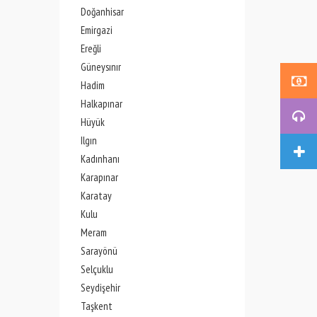
Doğanhisar
Emirgazi
Ereğli
Güneysınır
Hadim
Halkapınar
Hüyük
Ilgın
Kadınhanı
Karapınar
Karatay
Kulu
Meram
Sarayönü
Selçuklu
Seydişehir
Taşkent