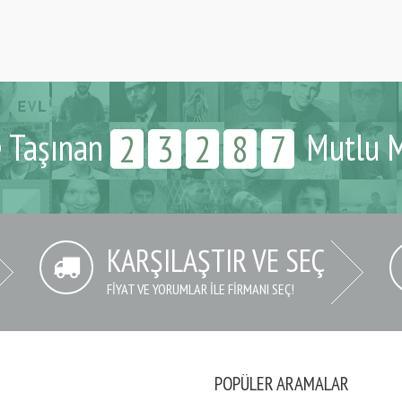
e Taşınan
Mutlu M
2
3
2
8
7
KARŞILAŞTIR VE SEÇ
FIYAT VE YORUMLAR İLE FIRMANI SEÇ!
POPÜLER ARAMALAR