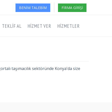
BENIM TALEBIM
FIRMA GIRIŞI
TEKLIF AL
HIZMET VER
HIZMETLER
igortalı taşımacılık sektöründe Konya'da size