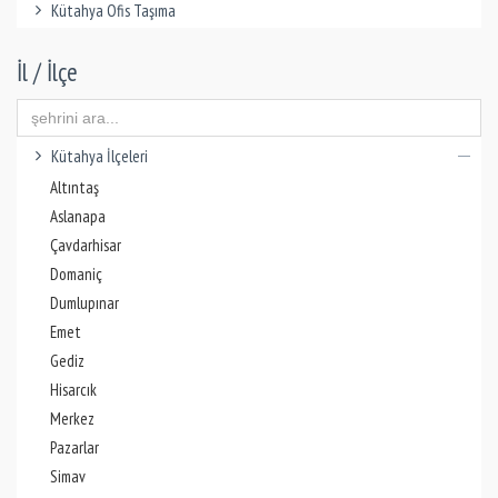
Kütahya Ofis Taşıma
İl / İlçe
Kütahya İlçeleri
Altıntaş
Aslanapa
Çavdarhisar
Domaniç
Dumlupınar
Emet
Gediz
Hisarcık
Merkez
Pazarlar
Simav