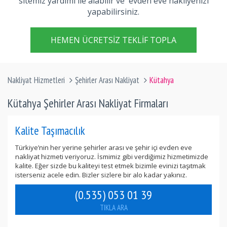
sitemiz yardımı ile alabilir ve evden eve nakliyenizi
yapabilirsiniz.
HEMEN ÜCRETSIZ TEKLIF TOPLA
Nakliyat Hizmetleri
Şehirler Arası Nakliyat
Kütahya
Kütahya Şehirler Arası Nakliyat Firmaları
Kalite Taşımacılık
Türkiye’nin her yerine şehirler arası ve şehir içi evden eve
nakliyat hizmeti veriyoruz. İsmimiz gibi verdiğimiz hizmetimizde
kalite. Eğer sizde bu kaliteyi test etmek bizimle evinizi taşıtmak
isterseniz acele edin. Bizler sizlere bir alo kadar yakınız.
(0.535) 053 01 39
TIKLA ARA