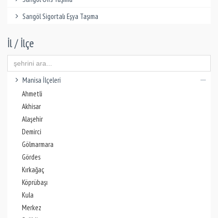
Sarıgöl Sigortalı Eşya Taşıma
İl / İlçe
Manisa İlçeleri
Ahmetli
Akhisar
Alaşehir
Demirci
Gölmarmara
Gördes
Kırkağaç
Köprübaşı
Kula
Merkez