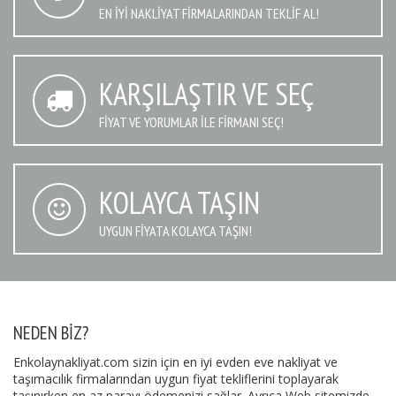
EN IYI NAKLIYAT FIRMALARINDAN TEKLIF AL!
KARŞILAŞTIR VE SEÇ
FIYAT VE YORUMLAR İLE FIRMANI SEÇ!
KOLAYCA TAŞIN
UYGUN FIYATA KOLAYCA TAŞIN!
NEDEN BIZ?
Enkolaynakliyat.com sizin için en iyi evden eve nakliyat ve
taşımacılık firmalarından uygun fiyat tekliflerini toplayarak
taşınırken en az parayı ödemenizi sağlar. Ayrıca Web sitemizde