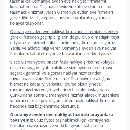
taşımalıkta Osmaniye evden eve nakliyat firmalarını
kullanabilirsiniz. Taşınacak evinizin katı ne olursa olsun
taşımacılık hizmeti veren Osmaniye evden eve firmaları
gerektiğinde dış cephe asansörü kurularak eşyalarınız
kolayca taşıyorlar.
Osmaniye evden eve nakliyat firmalarını sitemize eklerken
gerekli filtreden geçirip bilgilerin doğru olup olmadığını teyit
ediyoruz ve hizmet kalitesi belirlenmiş firmaları ekliyoruz.
Yanlış ve aldatıcı bilgi veren Osmaniye evden eve nakliyat
firmalarını kabul etmiyor ve başvurularını reddediyoruz.
Sizde Osmaniye'de birden fazla nakliye şirketine kolayca
ulaşıp en uygun fiyatı alabilir ve size uygun olan firmayı
seçerek garantili ve sigortalı nakliyat hizmetinden
faydalanabilirsiniz. Sizde ricamız Osmaniye'de aldığınız
hizmet ne kadar iyi ve kaliteli olursa olsun yinede
memnuniyetnizi ve şikayetlerinizi bizimle paylaşmanız.
Çünkü daha sonra Osmaniye'de hizmet alacak müşterilere
yardımcı olur ve profosyonellikten uzak nakliyat firmaları
hakkında bizi bilgilendirmiş olursunuz.
Osmaniye evden eve nakliyat hizmeti arayanlara
tavsiyemiz
ucuz fiyata taşınabilmek için komisyoncu
firmalarla çalışmayın ve yetki belgesine sahip olup