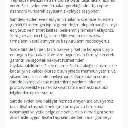
Taşınacak evinizin katı ne olursa olsun taşımacılık hizmeti
veren Siirt evden eve firmaları gerektiğinde dış cephe
asansörü kurularak eşyalarınız kolayca taşıyorlar.
Siirt'deki evden eve nakliyat firmalarını sitemize eklerken
gerekli filtreden geçirip bilgilerin doğru olup olmadığını teyit
ediyoruz ve hizmet kalitesi belirlenmiş firmaları ekliyoruz.
Yanlış ve aldatıcı bilgi veren Siirt evden eve nakliyat
firmalarını kabul etmiyor ve başvurularını reddediyoruz.
Sizde Siirt'de birden fazla nakliye şirketine kolayca ulaşıp
en uygun fiyatı alabilir ve size uygun olan firmayı seçerek
garantili ve sigortalı nakliyat hizmetinden
faydalanabilirsiniz. Sizde ricamız Siirt'de aldığınız hizmet ne
kadar iyi ve kaliteli olursa olsun yinede memnuniyetnizi ve
şikayetlerinizi bizimle paylaşmanız. Çünkü daha sonra
Siirt'de hizmet alacak müşterilere yardımcı olur ve
profosyonellikten uzak nakliyat firmaları hakkında bizi
bilgilendirmiş olursunuz.
Siirt'de evden eve nakliyat hizmeti arayanlara tavsiyemiz
ucuz fiyata taşınabilmek için komisyoncu firmalarla
çalışmayın ve yetki belgesine sahip olup olmadığını sorun
aksi halde uygun fiyata taşınalım derken zarar görmeyin.