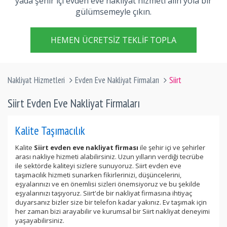
yada şehir içi evden eve nakliyat hizmeti alın yola bir
gülümsemeyle çıkın.
HEMEN ÜCRETSIZ TEKLIF TOPLA
Nakliyat Hizmetleri
Evden Eve Nakliyat Firmaları
Siirt
Siirt Evden Eve Nakliyat Firmaları
Kalite Taşımacılık
Kalite
Siirt evden eve nakliyat firması
ile şehir içi ve şehirler
arası nakliye hizmeti alabilirsiniz. Uzun yılların verdiği tecrübe
ile sektörde kaliteyi sizlere sunuyoruz. Siirt evden eve
taşımacılık hizmeti sunarken fikirlerinizi, düşüncelerini,
eşyalarınızı ve en önemlisi sizleri önemsiyoruz ve bu şekilde
eşyalarınızı taşıyoruz. Siirt'de bir nakliyat firmasına ihtiyaç
duyarsanız bizler size bir telefon kadar yakınız. Ev taşımak için
her zaman bizi arayabilir ve kurumsal bir Siirt nakliyat deneyimi
yaşayabilirsiniz.