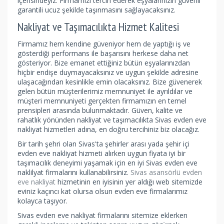
içerisindeyiz. Firmamızı tercih ederek eşyalarınızın güvenli
garantili ucuz şekilde taşınmasını sağlayacaksınız.
Nakliyat ve Taşımacılıkta Hizmet Kalitesi
Firmamız hem kendine güveniyor hem de yaptığı iş ve
gösterdiği performans ile başarısını herkese daha net
gösteriyor. Bize emanet ettiğiniz bütün eşyalarınızdan
hiçbir endişe duymayacaksınız ve uygun şekilde adresine
ulaşacağından kesinlikle emin olacaksınız. Bize güvenerek
gelen bütün müşterilerimiz memnuniyet ile ayrıldılar ve
müşteri memnuniyeti gerçekten firmamızın en temel
prensipleri arasında bulunmaktadır. Güven, kalite ve
rahatlık yönünden nakliyat ve taşımacılıkta Sivas evden eve
nakliyat hizmetleri adına, en doğru tercihiniz biz olacağız.
Bir tarih şehri olan Sivas'ta şehirler arası yada şehir içi
evden eve nakliyat
hizmeti alırken uygun fiyata iyi bir
taşımacılık deneyimi yaşamak için en iyi Sivas evden eve
naklilyat firmalarını kullanabilirsiniz.
Sivas asansörlü evden
eve nakliyat
hizmetinin en iyisinin yer aldığı web sitemizde
eviniz kaçıncı kat olursa olsun evden eve firmalarımız
kolayca taşıyor.
Sivas evden eve nakliyat firmalarını sitemize eklerken