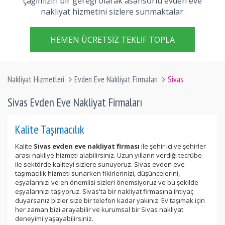
çağımızın bir gereği olarak asansörlü evden eve
nakliyat hizmetini sizlere sunmaktalar.
HEMEN ÜCRETSIZ TEKLIF TOPLA
Nakliyat Hizmetleri
Evden Eve Nakliyat Firmaları
Sivas
Sivas Evden Eve Nakliyat Firmaları
Kalite Taşımacılık
Kalite
Sivas evden eve nakliyat firması
ile şehir içi ve şehirler
arası nakliye hizmeti alabilirsiniz. Uzun yılların verdiği tecrübe
ile sektörde kaliteyi sizlere sunuyoruz. Sivas evden eve
taşımacılık hizmeti sunarken fikirlerinizi, düşüncelerini,
eşyalarınızı ve en önemlisi sizleri önemsiyoruz ve bu şekilde
eşyalarınızı taşıyoruz. Sivas'ta bir nakliyat firmasına ihtiyaç
duyarsanız bizler size bir telefon kadar yakınız. Ev taşımak için
her zaman bizi arayabilir ve kurumsal bir Sivas nakliyat
deneyimi yaşayabilirsiniz.