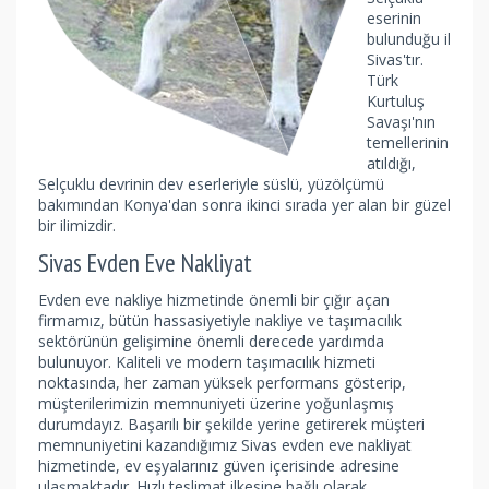
eserinin
bulunduğu il
Sivas'tır.
Türk
Kurtuluş
Savaşı'nın
temellerinin
atıldığı,
Selçuklu devrinin dev eserleriyle süslü, yüzölçümü
bakımından Konya'dan sonra ikinci sırada yer alan bir güzel
bir ilimizdir.
Sivas Evden Eve Nakliyat
Evden eve nakliye hizmetinde önemli bir çığır açan
firmamız, bütün hassasiyetiyle nakliye ve taşımacılık
sektörünün gelişimine önemli derecede yardımda
bulunuyor. Kaliteli ve modern taşımacılık hizmeti
noktasında, her zaman yüksek performans gösterip,
müşterilerimizin memnuniyeti üzerine yoğunlaşmış
durumdayız. Başarılı bir şekilde yerine getirerek müşteri
memnuniyetini kazandığımız Sivas evden eve nakliyat
hizmetinde, ev eşyalarınız güven içerisinde adresine
ulaşmaktadır. Hızlı teslimat ilkesine bağlı olarak