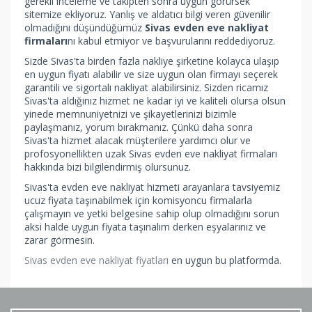
gerekli inceleme ve takipten sonra uygun görürsek
sitemize ekliyoruz. Yanlış ve aldatıcı bilgi veren güvenilir
olmadığını düşündüğümüz
Sivas evden eve nakliyat
firmaları
nı kabul etmiyor ve başvurularını reddediyoruz.
Sizde Sivas'ta birden fazla nakliye şirketine kolayca ulaşıp
en uygun fiyatı alabilir ve size uygun olan firmayı seçerek
garantili ve sigortalı nakliyat alabilirsiniz. Sizden ricamız
Sivas'ta aldığınız hizmet ne kadar iyi ve kaliteli olursa olsun
yinede memnuniyetnizi ve şikayetlerinizi bizimle
paylaşmanız, yorum bırakmanız. Çünkü daha sonra
Sivas'ta hizmet alacak müşterilere yardımcı olur ve
profosyonellikten uzak Sivas evden eve nakliyat firmaları
hakkında bizi bilgilendirmiş olursunuz.
Sivas'ta evden eve nakliyat hizmeti arayanlara tavsiyemiz
ucuz fiyata taşınabilmek için komisyoncu firmalarla
çalışmayın ve yetki belgesine sahip olup olmadığını sorun
aksi halde uygun fiyata taşınalım derken eşyalarınız ve
zarar görmesin.
Sivas evden eve nakliyat fiyatları
en uygun bu platformda.