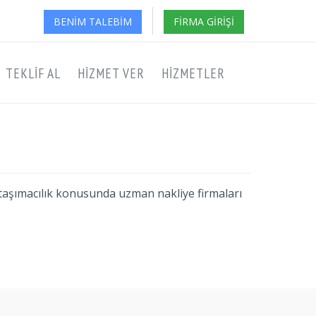
BENIM TALEBIM
FIRMA GIRIŞI
TEKLIF AL
HIZMET VER
HIZMETLER
ika taşımacılık konusunda uzman nakliye firmaları