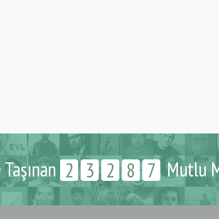
e Taşınan
Mutlu M
2
3
2
8
7