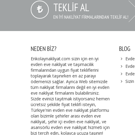
TEKLIF AL
EN IYI NAKLIYAT FIRMALARINDAN TEKLIF AL!
NEDEN BIZ?
BLOG
Enkolaynakliyat.com sizin için en iyi
Evde
evden eve nakliyat ve taşımacılık
Evden
firmalarından uygun fiyat tekliflerini
Evde
toplayarak taşınırken en az parayı
Sizin
ödemenizi sağlar. Ayrıca Web sitemizde
tüm nakliyat firmalarını değil en iyi evden
eve nakliyat firmalarını bulabilirsiniz.
Sizde evinizi taşıtmak istiyorsanız hemen
ücretsiz şekilde fiyat teklifi isteyin,
Türkiye'nin evden eve nakliyat platformu
olan bizimle şehirler arası evden eve
nakliyat, şehir içi evden eve nakliyat, ve
asansörlü evden eve nakliyat hizmeti için
bizi tercih edin, kolayca ucuza taşının!