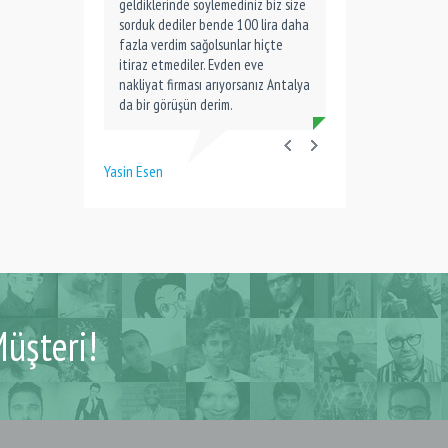
geldiklerinde söylemediniz biz size
sorduk dediler bende 100 lira daha
fazla verdim sağolsunlar hiçte
itiraz etmediler. Evden eve
nakliyat firması arıyorsanız Antalya
da bir görüşün derim.
Yasin Esen
üşteri!