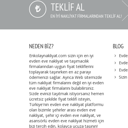
TEKLIF AL
EN IYI NAKLIYAT FIRMALARINDAN TEKLIF AL!
NEDEN BIZ?
BLOG
Enkolaynakliyat.com sizin için en iyi
Evde
evden eve nakliyat ve taşımacılık
Evden
firmalarından uygun fiyat tekliflerini
Evde
toplayarak taşınırken en az parayı
Sizin
ödemenizi sağlar. Ayrıca Web sitemizde
tüm nakliyat firmalarını değil en iyi evden
eve nakliyat firmalarını bulabilirsiniz.
Sizde evinizi taşıtmak istiyorsanız hemen
ücretsiz şekilde fiyat teklifi isteyin,
Türkiye'nin evden eve nakliyat platformu
olan bizimle şehirler arası evden eve
nakliyat, şehir içi evden eve nakliyat, ve
asansörlü evden eve nakliyat hizmeti için
bizi tercih edin, kolayca ucuza taşının!