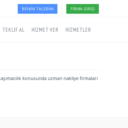
BENIM TALEBIM
FIRMA GIRIŞI
TEKLIF AL
HIZMET VER
HIZMETLER
ar taşımacılık konusunda uzman nakliye firmaları