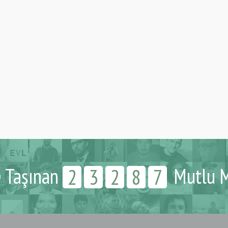
e Taşınan
Mutlu M
2
3
2
8
7