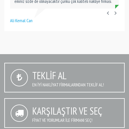
eminiz sizde de olmayacaktır çünkü çok kaliteli nakliye firması.
Ali Kemal Can
TEKLIF AL
EN IYI NAKLIYAT FIRMALARINDAN TEKLIF AL!
KARŞILAŞTIR VE SEÇ
FIYAT VE YORUMLAR İLE FIRMANI SEÇ!