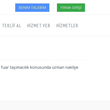
BENIM TALEBIM
FIRMA GIRIŞI
TEKLIF AL
HIZMET VER
HIZMETLER
reli fuar taşımacılık konusunda uzman nakliye