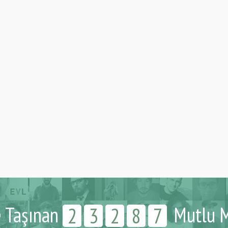
e Taşınan
Mutlu M
2
3
2
8
7