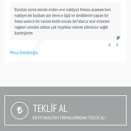
Bundan sonra mersin evden eve nakliyat firması aramam ben
nakliyecimi buldum son derece ilgili ve dediklerini yapan bir
firma sadece bir vazom kırıldı onuda defalarca ısrar etmeme
rağmen yenisini aldılar çok teşekkür ederim ellerinize sağlık
kardeşlerim.
Musa Delialioğlu
TEKLIF AL
EN IYI NAKLIYAT FIRMALARINDAN TEKLIF AL!