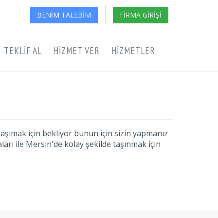
BENIM TALEBIM
FIRMA GIRIŞI
TEKLIF AL
HIZMET VER
HIZMETLER
 taşımak için bekliyor bunun için sizin yapmanız
arı ile Mersin'de kolay şekilde taşınmak için