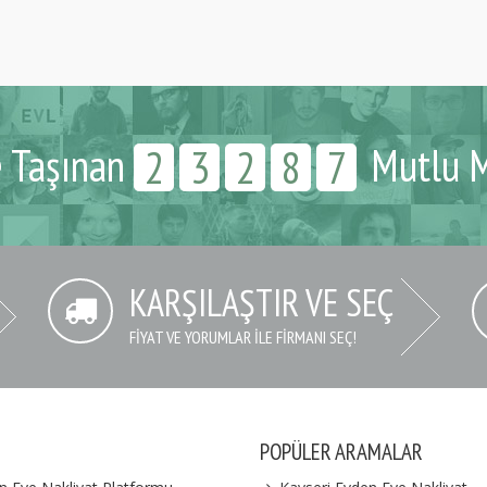
e Taşınan
Mutlu M
2
3
2
8
7
KARŞILAŞTIR VE SEÇ
FIYAT VE YORUMLAR İLE FIRMANI SEÇ!
POPÜLER ARAMALAR