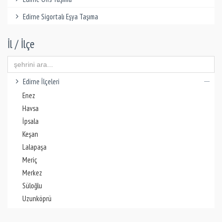
Edirne Sigortalı Eşya Taşıma
İl / İlçe
Edirne İlçeleri
Enez
Havsa
İpsala
Keşan
Lalapaşa
Meriç
Merkez
Süloğlu
Uzunköprü