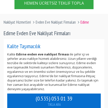
HEMEN ÜCRETSIZ TEKLIF TOPLA
Nakliyat Hizmetleri
Evden Eve Nakliyat Firmaları
Edirne
Edirne Evden Eve Nakliyat Firmaları
Kalite Taşımacılık
Kalite
Edirne evden eve nakliyat firması
ile şehir içi ve
şehirler arası nakliye hizmeti alabilirsiniz. Uzun yılların verdiği
tecrübe ile sektörde kaliteyi sizlere sunuyoruz. Edirne evden
eve taşımacılık hizmeti sunarken fikirlerinizi, düşüncelerini,
eşyalarınızı ve en önemlisi sizleri önemsiyoruz ve bu şekilde
eşyalarınızı taşıyoruz. Edirne'de bir nakliyat firmasına ihtiyaç
duyarsanız bizler size bir telefon kadar yakınız. Ev taşımak için
her zaman bizi arayabilir ve kurumsal bir Edirne nakliyat
deneyimi yaşayabilirsiniz.
(0.535) 053 01 39
TIKLA ARA