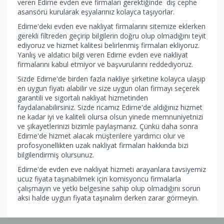
veren Edirne evden eve firmaları gerektiğinde dış cephe
asansörü kurularak eşyalarınız kolayca taşıyorlar.
Edirne'deki evden eve nakliyat firmalarını sitemize eklerken
gerekli filtreden geçirip bilgilerin doğru olup olmadığını teyit
ediyoruz ve hizmet kalitesi belirlenmiş firmaları ekliyoruz.
Yanlış ve aldatıcı bilgi veren Edirne evden eve nakliyat
firmalarını kabul etmiyor ve başvurularını reddediyoruz.
Sizde Edirne'de birden fazla nakliye şirketine kolayca ulaşıp
en uygun fiyatı alabilir ve size uygun olan firmayı seçerek
garantili ve sigortalı nakliyat hizmetinden
faydalanabilirsiniz. Sizde ricamız Edirne'de aldığınız hizmet
ne kadar iyi ve kaliteli olursa olsun yinede memnuniyetnizi
ve şikayetlerinizi bizimle paylaşmanız. Çünkü daha sonra
Edirne'de hizmet alacak müşterilere yardımcı olur ve
profosyonellikten uzak nakliyat firmaları hakkında bizi
bilgilendirmiş olursunuz.
Edirne'de evden eve nakliyat hizmeti arayanlara tavsiyemiz
ucuz fiyata taşınabilmek için komisyoncu firmalarla
çalışmayın ve yetki belgesine sahip olup olmadığını sorun
aksi halde uygun fiyata taşınalım derken zarar görmeyin.