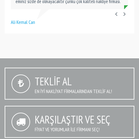
eminiz sizde de olmayacaktır çünkü çok kaliteli nakliye firması.
Ali Kemal Can
TEKLIF AL
EN IYI NAKLIYAT FIRMALARINDAN TEKLIF AL!
KARŞILAŞTIR VE SEÇ
FIYAT VE YORUMLAR İLE FIRMANI SEÇ!